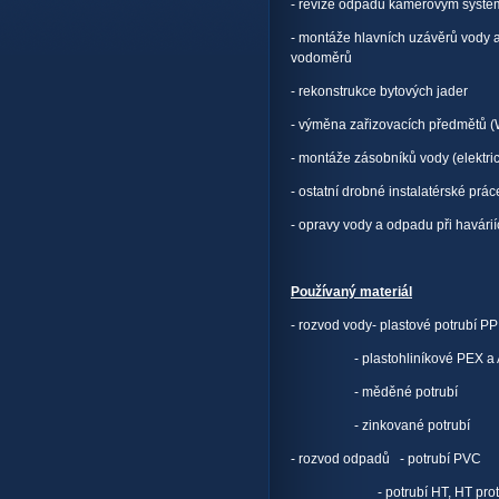
- revize odpadů kamerovým syst
- montáže hlavních uzávěrů vody
vodoměrů
- rekonstrukce bytových jader
- výměna zařizovacích předmětů (W
- montáže zásobníků vody (elektr
- ostatní drobné instalatérské prác
- opravy vody a odpadu při havárií
Používaný materiál
- rozvod vody- plastové potrubí PP
- plastohliníkové PEX a ALPE
- měděné potrubí
- zinkované potrubí
- rozvod odpadů - potrubí PVC
- potrubí HT, HT protih