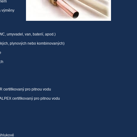
émem
 a výměny
C, umyvadel, van, baterií, apod.)
ických, plynových nebo kombinovaných)
e
ch
R certifikovaný pro pitnou vodu
X certifikovaný pro pitnou vodu
lukové