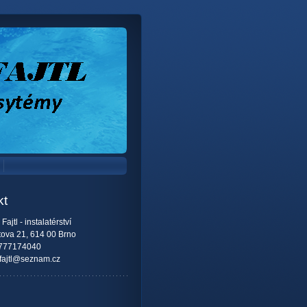
kt
Fajtl - instalatérství
tova 21, 614 00 Brno
777174040
fajtl@seznam.cz